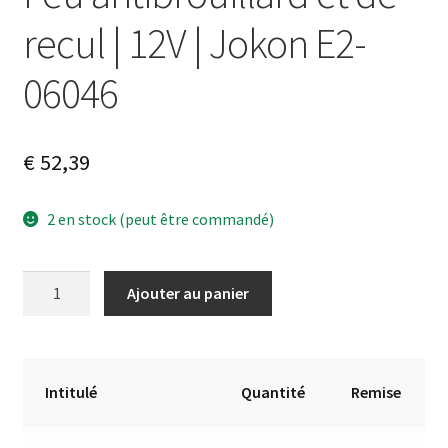
recul | 12V | Jokon E2-
06046
€
52,39
2 en stock (peut être commandé)
quantité
A
Ajouter au panier
de
l
Feu
t
antibrouillard
e
et
r
Intitulé
Quantité
Remise
de
n
recul
a