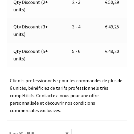
Qty Discount (2+
2 - 3
€
50,29
|
t
units)
12V
i
|
v
Jokon
e
Qty Discount (3+
3 - 4
€
49,25
E2-
:
units)
06046
Qty Discount (5+
5 - 6
€
48,20
units)
Clients professionnels : pour les commandes de plus de
6 unités, bénéficiez de tarifs professionnels très
compétitifs. Contactez-nous pour une offre
personnalisée et découvrir nos conditions
commerciales exclusives.
Euro (€) - EUR