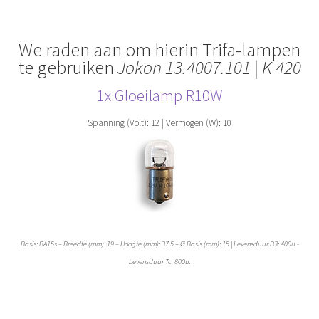
We raden aan om hierin Trifa-lampen
te gebruiken
Jokon 13.4007.101 | K 420
1x Gloeilamp
R10W
Spanning (Volt): 12 | Vermogen (W): 10
Basis: BA15s – Breedte (mm): 19 – Hoogte (mm): 37.5 – Ø Basis (mm): 15 | Levensduur B3: 400u -
Levensduur Tc: 800u.