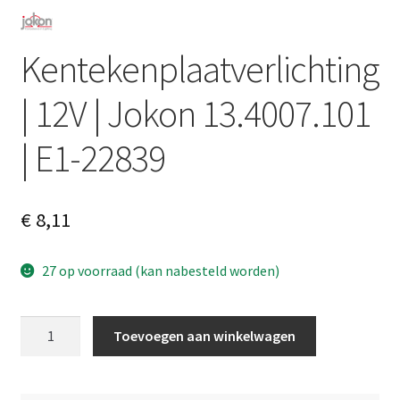
Kentekenplaatverlichting
| 12V | Jokon 13.4007.101
| E1-22839
€
8,11
27 op voorraad (kan nabesteld worden)
Kentekenplaatverlichting
A
Toevoegen aan winkelwagen
|
l
12V
t
|
e