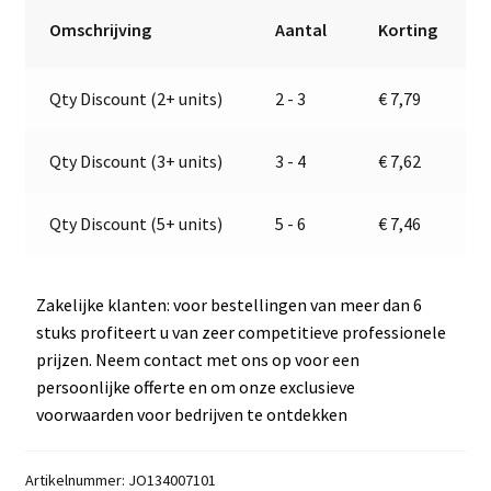
Jokon
r
Omschrijving
Aantal
Korting
13.4007.101
n
|
a
Qty Discount (2+ units)
2 - 3
€
7,79
E1-
t
22839
i
aantal
v
Qty Discount (3+ units)
3 - 4
€
7,62
e
:
Qty Discount (5+ units)
5 - 6
€
7,46
Zakelijke klanten: voor bestellingen van meer dan 6
stuks profiteert u van zeer competitieve professionele
prijzen. Neem contact met ons op voor een
persoonlijke offerte en om onze exclusieve
voorwaarden voor bedrijven te ontdekken
Artikelnummer:
JO134007101