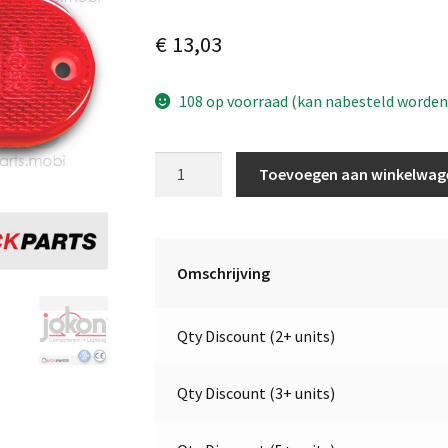
€
13,03
108 op voorraad (kan nabesteld worden
LED
Toevoegen aan winkelwag
Achterlicht
|
24V
||
Omschrijving
24V
|
Qty Discount (2+ units)
Jokon
13.0051.150,
E2-
Qty Discount (3+ units)
2021
E2