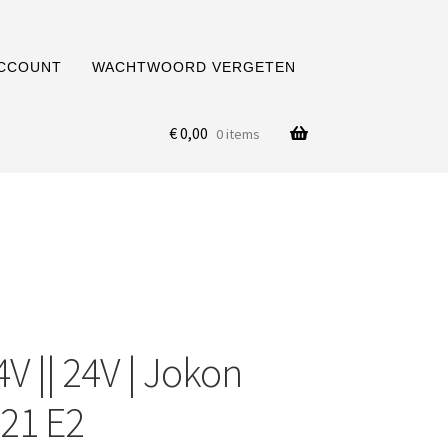
ACCOUNT
WACHTWOORD VERGETEN
€
0,00
0 items
4V || 24V | Jokon
021 E2