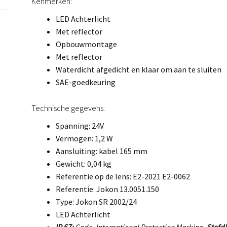
Kenmerken:
LED Achterlicht
Met reflector
Opbouwmontage
Met reflector
Waterdicht afgedicht en klaar om aan te sluiten
SAE-goedkeuring
Technische gegevens:
Spanning: 24V
Vermogen: 1,2 W
Aansluiting: kabel 165 mm
Gewicht: 0,04 kg
Referentie op de lens: E2-2021 E2-0062
Referentie: Jokon 13.0051.150
Type: Jokon SR 2002/24
LED Achterlicht
IP 67:
Code, International Protection Marking.
Stofdi