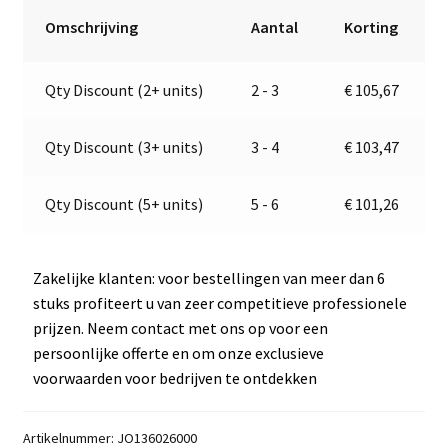
|
r
Omschrijving
Aantal
Korting
Jokon
n
E2-
a
Qty Discount (2+ units)
2 - 3
€
105,67
06064
t
aantal
i
v
Qty Discount (3+ units)
3 - 4
€
103,47
e
:
Qty Discount (5+ units)
5 - 6
€
101,26
Zakelijke klanten: voor bestellingen van meer dan 6
stuks profiteert u van zeer competitieve professionele
prijzen. Neem contact met ons op voor een
persoonlijke offerte en om onze exclusieve
voorwaarden voor bedrijven te ontdekken
Artikelnummer:
JO136026000