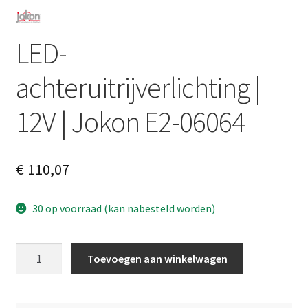
LED-
achteruitrijverlichting |
12V | Jokon E2-06064
€
110,07
30 op voorraad (kan nabesteld worden)
LED-
A
Toevoegen aan winkelwagen
achteruitrijverlichting
l
|
t
12V
e