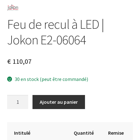
Feu de recul à LED |
Jokon E2-06064
€
110,07
30 en stock (peut être commandé)
quantité
A
Ajouter au panier
de
l
Feu
t
de
e
recul
r
Intitulé
Quantité
Remise
à
n