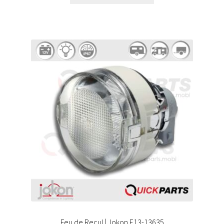
Feu de Recul | Jokon E13-13635