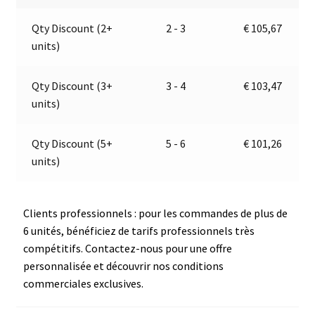
LED
a
Qty Discount (2+
2 - 3
€
105,67
|
t
units)
Jokon
i
E2-
v
06064
e
Qty Discount (3+
3 - 4
€
103,47
:
units)
Qty Discount (5+
5 - 6
€
101,26
units)
Clients professionnels : pour les commandes de plus de
6 unités, bénéficiez de tarifs professionnels très
compétitifs. Contactez-nous pour une offre
personnalisée et découvrir nos conditions
commerciales exclusives.