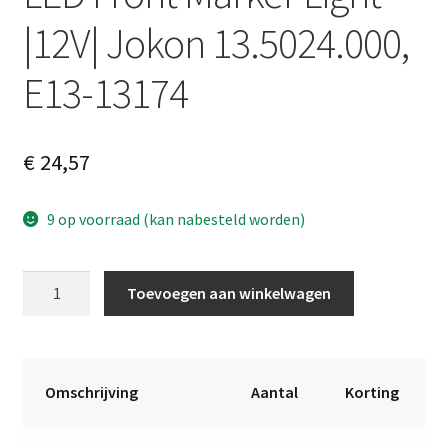
|12V| Jokon 13.5024.000,
E13-13174
€
24,57
9 op voorraad (kan nabesteld worden)
LED
A
Toevoegen aan winkelwagen
Front
l
Marker
t
Light
e
|12V|
r
Omschrijving
Aantal
Korting
Jokon
n
13.5024.000,
a