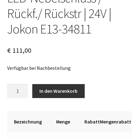
Rückf./ Rückstr | 24V |
Jokon E13-34811
€
111,00
Verfügbar bei Nachbestellung
LED-
A
In den Warenkorb
Nebelschluss
l
/
t
Rückf./
e
Rückstr
r
Bezeichnung
Menge
RabattMengenrabatt
|
n
24V
a