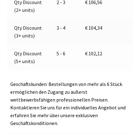
Qty Discount
2 - 3
€
106,56
|
t
(2+ units)
Jokon
i
E13-
v
34811
e
Qty Discount
3 - 4
€
104,34
Menge
:
(3+ units)
Qty Discount
5 - 6
€
102,12
(5+ units)
Geschäftskunden: Bestellungen von mehr als 6 Stück
ermöglichen den Zugang zu äußerst
wettbewerbsfähigen professionellen Preisen.
Kontaktieren Sie uns für ein individuelles Angebot und
erfahren Sie mehr über unsere exklusiven
Geschäftskonditionen.