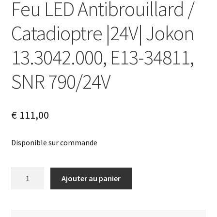
Feu LED Antibrouillard /
Catadioptre |24V| Jokon
13.3042.000, E13-34811,
SNR 790/24V
€
111,00
Disponible sur commande
quantité
A
Ajouter au panier
de
l
Feu
t
LED
e