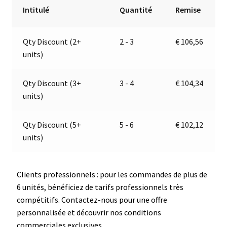
Antibrouillard
r
Intitulé
Quantité
Remise
/
n
Catadioptre
a
Qty Discount (2+
2 - 3
€
106,56
|24V|
t
units)
Jokon
i
13.3042.000,
v
E13-
e
Qty Discount (3+
3 - 4
€
104,34
34811,
:
units)
SNR
790/24V
Qty Discount (5+
5 - 6
€
102,12
units)
Clients professionnels : pour les commandes de plus de
6 unités, bénéficiez de tarifs professionnels très
compétitifs. Contactez-nous pour une offre
personnalisée et découvrir nos conditions
commerciales exclusives.