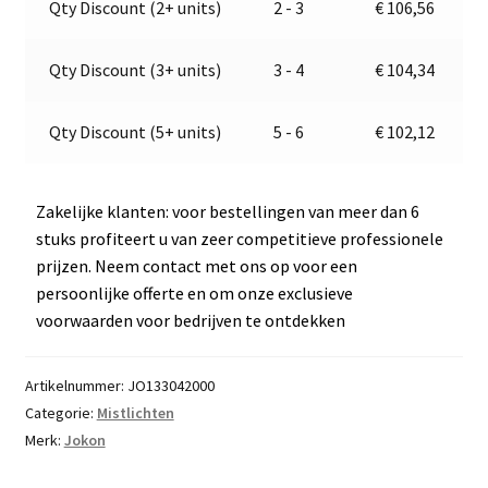
Qty Discount (2+ units)
2 - 3
€
106,56
E13-
t
34811
i
aantal
v
Qty Discount (3+ units)
3 - 4
€
104,34
e
:
Qty Discount (5+ units)
5 - 6
€
102,12
Zakelijke klanten: voor bestellingen van meer dan 6
stuks profiteert u van zeer competitieve professionele
prijzen. Neem contact met ons op voor een
persoonlijke offerte en om onze exclusieve
voorwaarden voor bedrijven te ontdekken
Artikelnummer:
JO133042000
Categorie:
Mistlichten
Merk:
Jokon