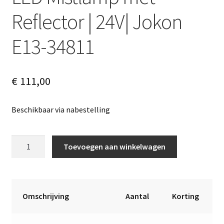
Reflector | 24V| Jokon
E13-34811
€
111,00
Beschikbaar via nabestelling
LED
A
Toevoegen aan winkelwagen
Mistlamp
l
met
t
Reflector
e
|
r
Omschrijving
Aantal
Korting
24V|
n
Jokon
a