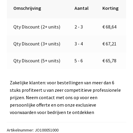
/
r
Omschrijving
Aantal
Korting
Achterlicht
n
|
a
Qty Discount (2+ units)
2 - 3
€
68,64
24V
t
|
i
Jokon
v
Qty Discount (3+ units)
3 - 4
€
67,21
E1-
e
4231
:
Qty Discount (5+ units)
5 - 6
€
65,78
aantal
Zakelijke klanten: voor bestellingen van meer dan 6
stuks profiteert u van zeer competitieve professionele
prijzen. Neem contact met ons op voor een
persoonlijke offerte en om onze exclusieve
voorwaarden voor bedrijven te ontdekken
Artikelnummer:
JO100051000