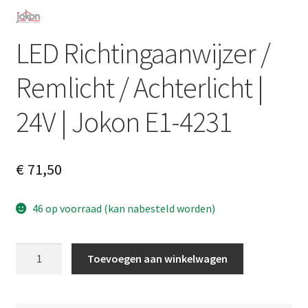
LED Richtingaanwijzer /
Remlicht / Achterlicht |
24V | Jokon E1-4231
€
71,50
46 op voorraad (kan nabesteld worden)
LED
A
Toevoegen aan winkelwagen
Richtingaanwijzer
l
/
t
Remlicht
e