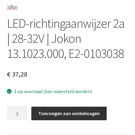
LED-richtingaanwijzer 2a
| 28-32V | Jokon
13.1023.000, E2-0103038
€
37,28
1 op voorraad (kan nabesteld worden)
LED-
A
Toevoegen aan winkelwagen
richtingaanwijzer
l
2a
t
|
e