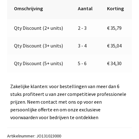
28-
r
Omschrijving
Aantal
Korting
32V
n
|
a
Qty Discount (2+ units)
2 - 3
€
35,79
Jokon
t
13.1023.000,
i
E2-
v
Qty Discount (3+ units)
3 - 4
€
35,04
0103038
e
aantal
:
Qty Discount (5+ units)
5 - 6
€
34,30
Zakelijke klanten: voor bestellingen van meer dan 6
stuks profiteert u van zeer competitieve professionele
prijzen. Neem contact met ons op voor een
persoonlijke offerte en om onze exclusieve
voorwaarden voor bedrijven te ontdekken
Artikelnummer:
JO131023000