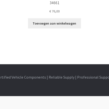
34661
€
76,00
Toevoegen aan winkelwagen
rtified Vehicle Components | Reliable Supply | Professional Supp