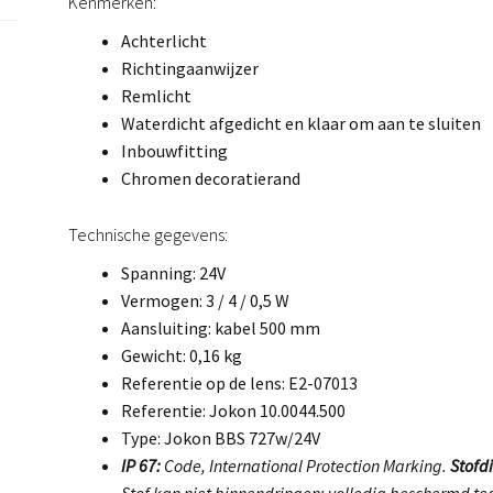
Kenmerken:
Achterlicht
Richtingaanwijzer
Remlicht
Waterdicht afgedicht en klaar om aan te sluiten
Inbouwfitting
Chromen decoratierand
Technische gegevens:
Spanning: 24V
Vermogen: 3 / 4 / 0,5 W
Aansluiting: kabel 500 mm
Gewicht: 0,16 kg
Referentie op de lens: E2-07013
Referentie: Jokon 10.0044.500
Type: Jokon BBS 727w/24V
IP 67:
Code, International Protection Marking.
Stofdi
Stof kan niet binnendringen; volledig beschermd teg