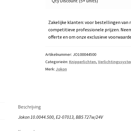
Qty Discount (5+ units)
aantal
Zakelijke klanten: voor bestellingen van 
competitieve professionele prijzen. Nee
offerte en om onze exclusieve voorwaard
Artikelnummer:
JO100044500
Categorieën:
Knipperlichten
,
Verlichtingssyst
Merk:
Jokon
Beschrijving
Jokon 10.0044.500, E2-07013, BBS 727w/24V