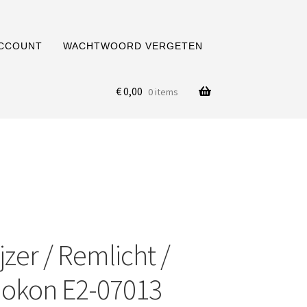
ACCOUNT
WACHTWOORD VERGETEN
€
0,00
0 items
zer / Remlicht /
| Jokon E2-07013