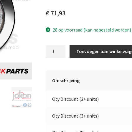
€
71,93
28 op voorraad (kan nabesteld worden)
LED
Toevoegen aan winkelwag
Richtingaanwijzer
/
Remlicht
/
Omschrijving
Achterlicht
|
Qty Discount (2+ units)
24V
|
Jokon
Qty Discount (3+ units)
E2-
07013