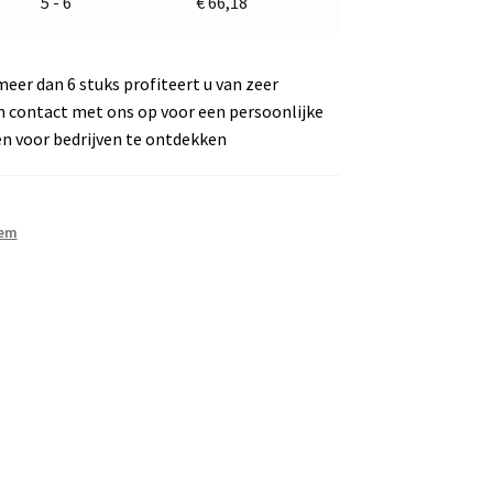
5 - 6
€
66,18
meer dan 6 stuks profiteert u van zeer
m contact met ons op voor een persoonlijke
en voor bedrijven te ontdekken
eem