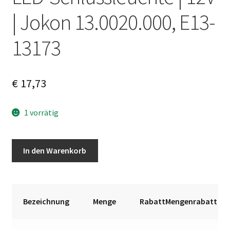
| Jokon 13.0020.000, E13-
13173
€
17,73
1 vorrätig
LED-
A
In den Warenkorb
Schlussleuchte
l
|
t
12V
e
|
r
Bezeichnung
Menge
RabattMengenrabatt
Jokon
n
13.0020.000,
a