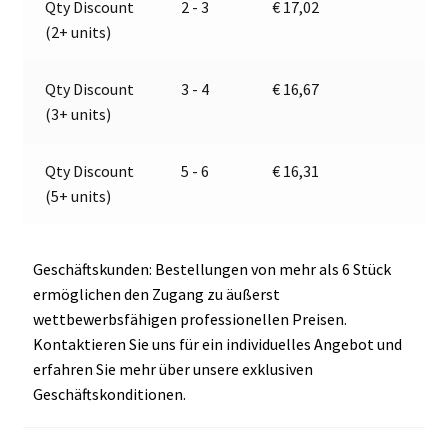
Qty Discount
2 - 3
€
17,02
E13-
t
(2+ units)
13173
i
Menge
v
e
Qty Discount
3 - 4
€
16,67
:
(3+ units)
Qty Discount
5 - 6
€
16,31
(5+ units)
Geschäftskunden: Bestellungen von mehr als 6 Stück
ermöglichen den Zugang zu äußerst
wettbewerbsfähigen professionellen Preisen.
Kontaktieren Sie uns für ein individuelles Angebot und
erfahren Sie mehr über unsere exklusiven
Geschäftskonditionen.