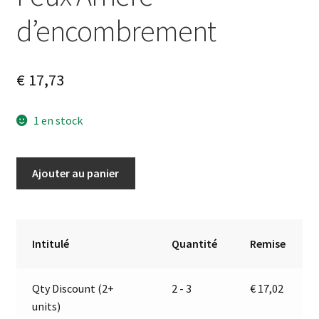
d’encombrement
€
17,73
1 en stock
quantité
A
Ajouter au panier
de
l
Feux
t
Arrière
e
d'encombrement
r
Intitulé
Quantité
Remise
n
a
Qty Discount (2+
2 - 3
€
17,02
t
units)
i