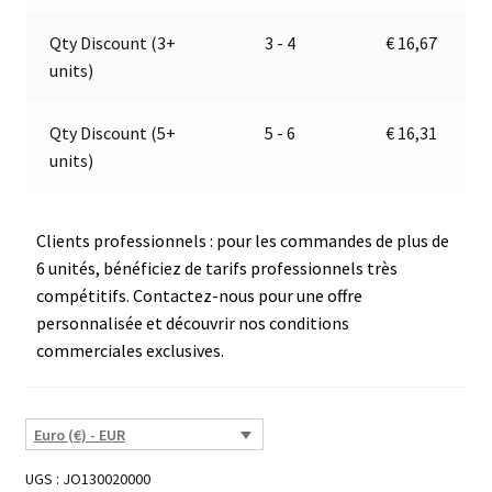
v
e
Qty Discount (3+
3 - 4
€
16,67
:
units)
Qty Discount (5+
5 - 6
€
16,31
units)
Clients professionnels : pour les commandes de plus de
6 unités, bénéficiez de tarifs professionnels très
compétitifs. Contactez-nous pour une offre
personnalisée et découvrir nos conditions
commerciales exclusives.
Euro (€) - EUR
UGS :
JO130020000