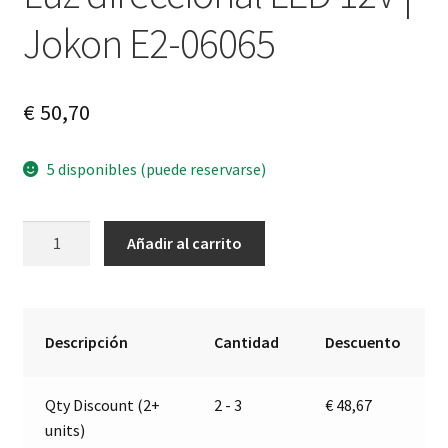
Jokon E2-06065
€
50,70
5 disponibles (puede reservarse)
Luz
A
Añadir al carrito
direccional
l
LED
t
12V
e
|
r
Descripción
Cantidad
Descuento
Jokon
n
E2-
a
Qty Discount (2+
2 - 3
€
48,67
06065
t
units)
cantidad
i