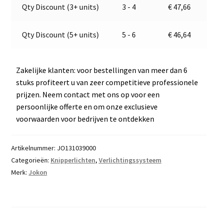
v
Qty Discount (3+ units)
3 - 4
€
47,66
e
:
Qty Discount (5+ units)
5 - 6
€
46,64
Zakelijke klanten: voor bestellingen van meer dan 6
stuks profiteert u van zeer competitieve professionele
prijzen. Neem contact met ons op voor een
persoonlijke offerte en om onze exclusieve
voorwaarden voor bedrijven te ontdekken
Artikelnummer:
JO131039000
Categorieën:
Knipperlichten
,
Verlichtingssysteem
Merk:
Jokon