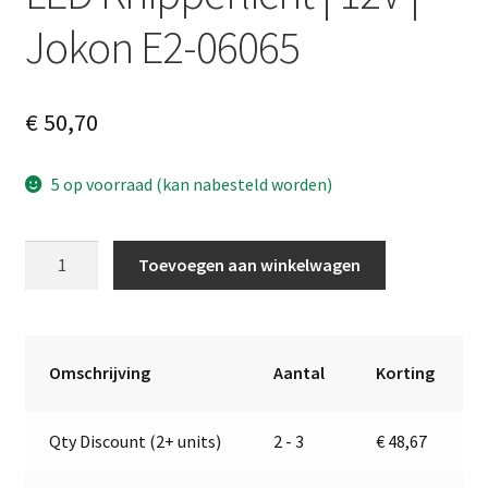
Jokon E2-06065
€
50,70
5 op voorraad (kan nabesteld worden)
LED
A
Toevoegen aan winkelwagen
Knipperlicht
l
|
t
12V
e
|
r
Omschrijving
Aantal
Korting
Jokon
n
E2-
a
Qty Discount (2+ units)
2 - 3
€
48,67
06065
t
aantal
i