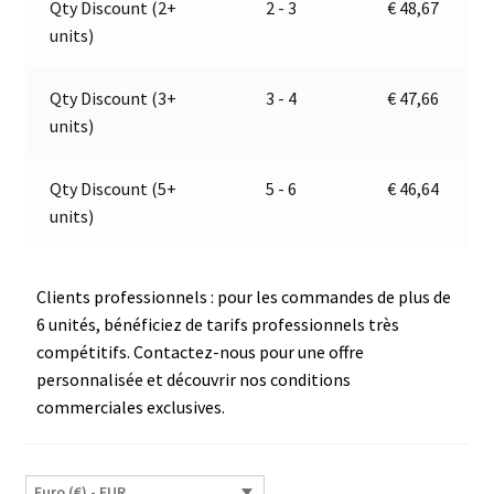
Qty Discount (2+
2 - 3
€
48,67
|
t
units)
Jokon
i
E2-
v
06065
e
Qty Discount (3+
3 - 4
€
47,66
:
units)
Qty Discount (5+
5 - 6
€
46,64
units)
Clients professionnels : pour les commandes de plus de
6 unités, bénéficiez de tarifs professionnels très
compétitifs. Contactez-nous pour une offre
personnalisée et découvrir nos conditions
commerciales exclusives.
Euro (€) - EUR