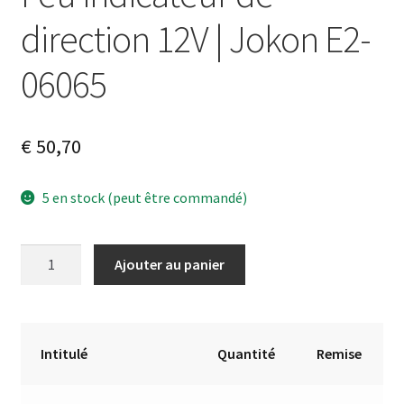
direction 12V | Jokon E2-
06065
€
50,70
5 en stock (peut être commandé)
quantité
A
Ajouter au panier
de
l
Feu
t
indicateur
e
de
r
Intitulé
Quantité
Remise
direction
n
12V
a