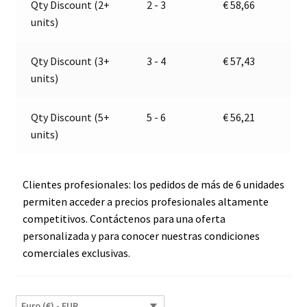
Qty Discount (2+
2 - 3
€
58,66
32V
t
units)
|
i
Jokon
v
15.0018.100,
e
Qty Discount (3+
3 - 4
€
57,43
E13-
:
units)
13365
cantidad
Qty Discount (5+
5 - 6
€
56,21
units)
Clientes profesionales: los pedidos de más de 6 unidades
permiten acceder a precios profesionales altamente
competitivos. Contáctenos para una oferta
personalizada y para conocer nuestras condiciones
comerciales exclusivas.
Euro (€) - EUR