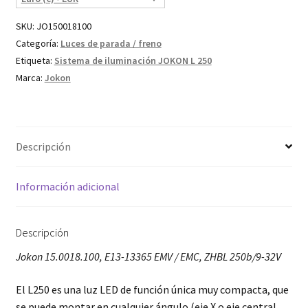
SKU:
JO150018100
Categoría:
Luces de parada / freno
Etiqueta:
Sistema de iluminación JOKON L 250
Marca:
Jokon
Descripción
Información adicional
Descripción
Jokon 15.0018.100, E13-13365 EMV / EMC, ZHBL 250b/9-32V
El L250 es una luz LED de función única muy compacta, que
se puede montar en cualquier ángulo (eje X o eje central