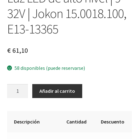
32V | Jokon 15.0018.100,
E13-13365
€
61,10
58 disponibles (puede reservarse)
Luz
A
Añadir al carrito
LED
l
de
t
alto
e
nivel
r
Descripción
Cantidad
Descuento
|
n
9-
a