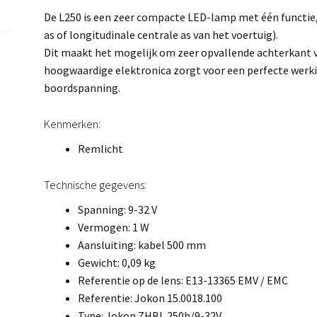
De L250 is een zeer compacte LED-lamp met één functie,
as of longitudinale centrale as van het voertuig).
Dit maakt het mogelijk om zeer opvallende achterkant v
hoogwaardige elektronica zorgt voor een perfecte werki
boordspanning.
Kenmerken:
Remlicht
Technische gegevens:
Spanning: 9-32 V
Vermogen: 1 W
Aansluiting: kabel 500 mm
Gewicht: 0,09 kg
Referentie op de lens: E13-13365 EMV / EMC
Referentie: Jokon 15.0018.100
Type: Jokon ZHBL 250b/9-32V