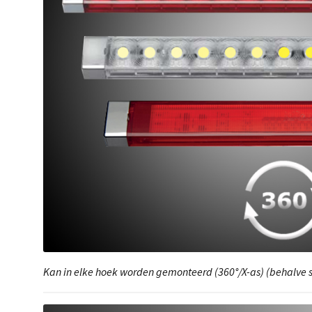
Kan in elke hoek worden gemonteerd (360°/X-as) (behalve s