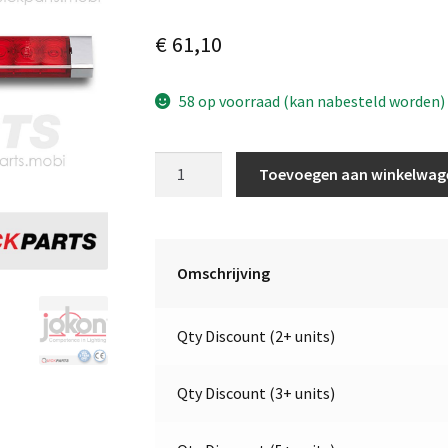
€
61,10
58 op voorraad (kan nabesteld worden)
Hoogwaardig
Toevoegen aan winkelwag
LED-
remlicht
|
9-
Omschrijving
32V
|
Qty Discount (2+ units)
Jokon
15.0018.100,
E13-
Qty Discount (3+ units)
13365
aantal