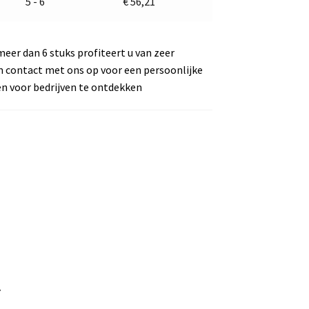
5 - 6
€
56,21
meer dan 6 stuks profiteert u van zeer
m contact met ons op voor een persoonlijke
en voor bedrijven te ontdekken
V