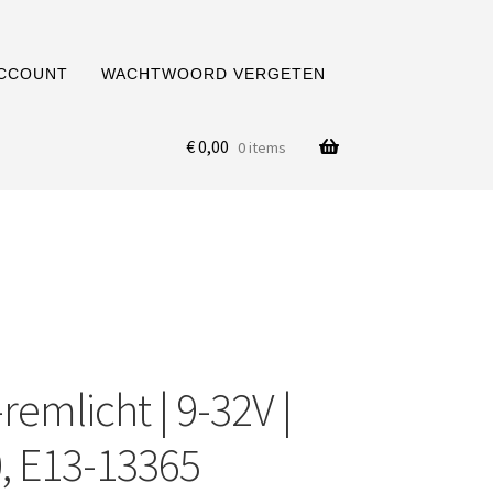
ACCOUNT
WACHTWOORD VERGETEN
€
0,00
0 items
emlicht | 9-32V |
, E13-13365