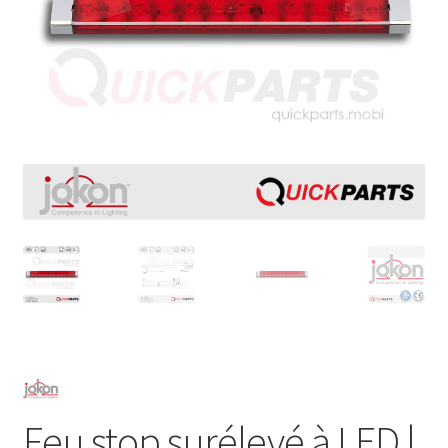
Feu stop surélevé à LED |