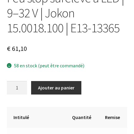
9–32 V | Jokon
15.0018.100 | E13-13365
€
61,10
58 en stock (peut être commandé)
quantité
A
Ajouter au panier
de
l
Feu
t
stop
e
surélevé
r
Intitulé
Quantité
Remise
à
n
LED
a