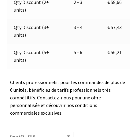
Qty Discount (2+
2 - 3
€
58,66
|
t
units)
9–
i
32
v
V
e
Qty Discount (3+
3 - 4
€
57,43
|
:
units)
Jokon
15.0018.100
Qty Discount (5+
5 - 6
€
56,21
|
units)
E13-
13365
Clients professionnels : pour les commandes de plus de
6 unités, bénéficiez de tarifs professionnels très
compétitifs. Contactez-nous pour une offre
personnalisée et découvrir nos conditions
commerciales exclusives.
Euro (€) - EUR