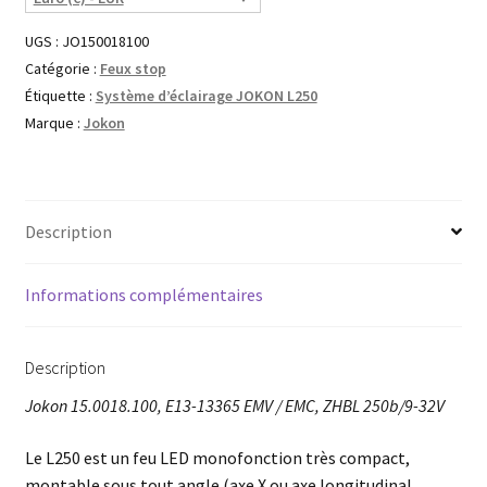
UGS :
JO150018100
Catégorie :
Feux stop
Étiquette :
Système d’éclairage JOKON L250
Marque :
Jokon
Description
Informations complémentaires
Description
Jokon 15.0018.100, E13-13365 EMV / EMC, ZHBL 250b/9-32V
Le L250 est un feu LED monofonction très compact,
montable sous tout angle (axe X ou axe longitudinal