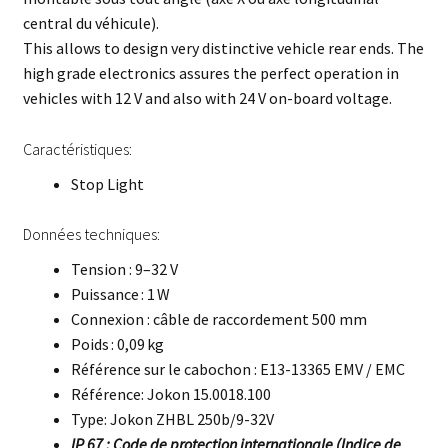
central du véhicule).
This allows to design very distinctive vehicle rear ends. The
high grade electronics assures the perfect operation in
vehicles with 12 V and also with 24 V on-board voltage.
Caractéristiques:
Stop Light
Données techniques:
Tension : 9–32 V
Puissance : 1 W
Connexion : câble de raccordement 500 mm
Poids : 0,09 kg
Référence sur le cabochon : E13-13365 EMV / EMC
Référence: Jokon 15.0018.100
Type: Jokon ZHBL 250b/9-32V
IP 67 : Code de protection internationale (Indice de