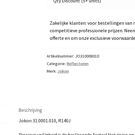
Qty Discount (5+ units)
Met
2
bevestigings
Zakelijke klanten: voor bestellingen van 
gaten
competitieve professionele prijzen. Nee
aantal
offerte en om onze exclusieve voorwaard
Artikelnummer:
JO310008010
Categorie:
Reflectoren
Merk:
Jokon
Beschrijving
Jokon 31.0001.010, R140J
Passieve veiligheid is de beslissende factor! Het risico 