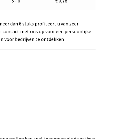
5 - 6
€
0,78
meer dan 6 stuks profiteert u van zeer
m contact met ons op voor een persoonlijke
en voor bedrijven te ontdekken
op ongevallen kan snel toenemen als de actieve