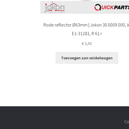
Rode reflector Ø63mm | Jokon 30.0009.000, I
E1-31281, R 61 r
€
3,55
Toevoegen aan winkelwagen
Ce