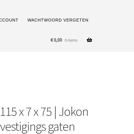
ACCOUNT
WACHTWOORD VERGETEN
€
0,00
0 items
115 x 7 x 75 | Jokon
vestigings gaten