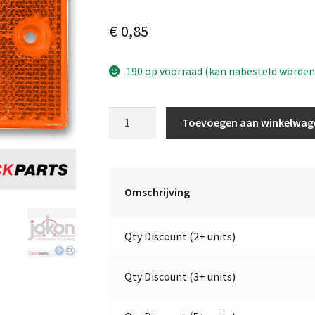
€
0,85
190 op voorraad (kan nabesteld worden
Orange
Toevoegen aan winkelwag
Reflector
|
115
x
Omschrijving
7
x
Qty Discount (2+ units)
75
|
Jokon
Qty Discount (3+ units)
0121345
|