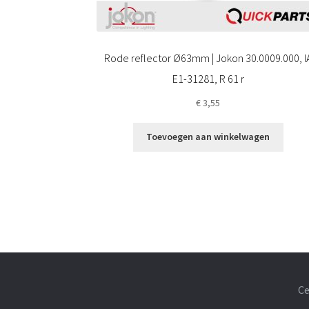
Rode reflector Ø63mm | Jokon 30.0009.000, I
E1-31281, R 61 r
€
3,55
Toevoegen aan winkelwagen
Ce