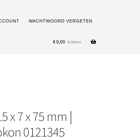
ACCOUNT
WACHTWOORD VERGETEN
€
0,00
0 items
5 x 7 x 75 mm |
okon 0121345