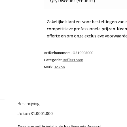
Qty Discount (5+ units)
Jokon
0121345
aantal
Zakelijke klanten: voor bestellingen van 
competitieve professionele prijzen. Nee
offerte en om onze exclusieve voorwaard
Artikelnummer:
JO310008000
Categorie:
Reflectoren
Merk:
Jokon
Beschrijving
Jokon 31.0001.000
Passieve veiligheid is de beslissende factor!