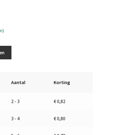
n)
A
en
l
t
e
r
Aantal
Korting
n
a
2 - 3
€
0,82
t
i
v
3 - 4
€
0,80
e
: