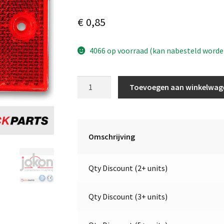
€
0,85
4066 op voorraad (kan nabesteld worde
Reflector
Toevoegen aan winkelwag
Rood
|
115
x
Omschrijving
7
x
Qty Discount (2+ units)
75
mm
|
Qty Discount (3+ units)
Opschroefbaar
|