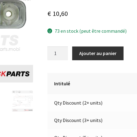
€
10,60
73 en stock (peut être commandé)
quantité
A
Ajouter au panier
de
l
Feu
t
de
e
position
r
Intitulé
de
n
4
a
Qty Discount (2+ units)
LED's
t
|
i
Jokon
v
Qty Discount (3+ units)
E2-
e
0205019
: