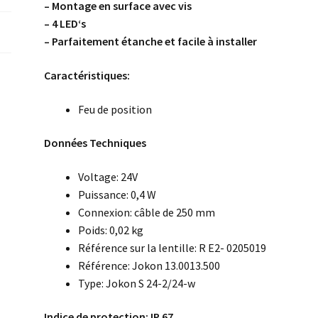
– Montage en surface avec vis
– 4 LED‘s
– Parfaitement étanche et facile à installer
Caractéristiques:
Feu de position
Données Techniques
Voltage: 24V
Puissance: 0,4 W
Connexion: câble de 250 mm
Poids: 0,02 kg
Référence sur la lentille: R E2- 0205019
Référence: Jokon 13.0013.500
Type: Jokon S 24-2/24-w
Indice de protection: IP 67