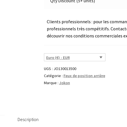
Qty Discount (5+ units)
Clients professionnels : pour les commande
professionnels très compétitifs. Contact
découvrir nos conditions commerciales ex
Euro (€) - EUR
UGS :
JO130013500
Catégorie :
Feux de position arrière
Marque :
Jokon
Description