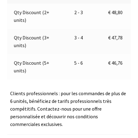
|
a
Qty Discount (2+
2 - 3
€
48,80
24V
t
units)
|
i
Jokon
v
E13-
e
Qty Discount (3+
3 - 4
€
47,78
34808
:
units)
Qty Discount (5+
5 - 6
€
46,76
units)
Clients professionnels : pour les commandes de plus de
6 unités, bénéficiez de tarifs professionnels très
compétitifs. Contactez-nous pour une offre
personnalisée et découvrir nos conditions
commerciales exclusives.