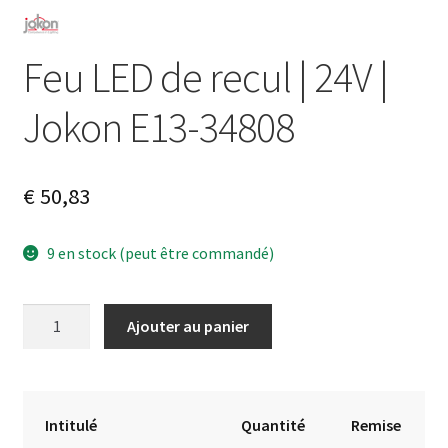
Feu LED de recul | 24V |
Jokon E13-34808
€
50,83
9 en stock (peut être commandé)
quantité
A
Ajouter au panier
de
l
Feu
t
LED
e
de
r
Intitulé
Quantité
Remise
recul
n