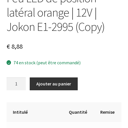
latéral orange | 12V |
Jokon E1-2995 (Copy)
€
8,88
74 en stock (peut être commandé)
quantité
A
Ajouter au panier
de
l
Feu
t
LED
e
de
r
Intitulé
Quantité
Remise
position
n
latéral
a