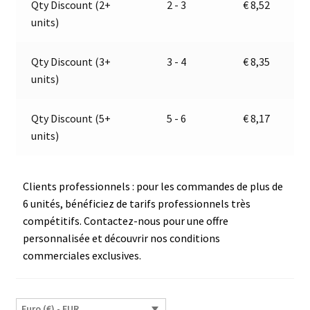
Qty Discount (2+
2 - 3
€
8,52
orange
t
units)
|
i
12V
v
|
e
Qty Discount (3+
3 - 4
€
8,35
Jokon
:
units)
E1-
2995
Qty Discount (5+
5 - 6
€
8,17
(Copy)
units)
Clients professionnels : pour les commandes de plus de
6 unités, bénéficiez de tarifs professionnels très
compétitifs. Contactez-nous pour une offre
personnalisée et découvrir nos conditions
commerciales exclusives.
Euro (€) - EUR