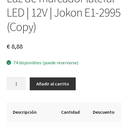
LED | 12V | Jokon E1-2995
(Copy)
€
8,88
74 disponibles (puede reservarse)
Luz
A
Añadir al carrito
de
l
marcador
t
lateral
e
LED
r
Descripción
Cantidad
Descuento
|
n
12V
a