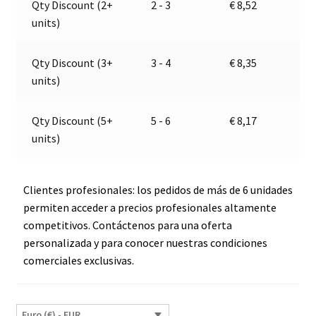
Qty Discount (2+
2 - 3
€
8,52
|
t
units)
Jokon
i
E1-
v
2995
e
Qty Discount (3+
3 - 4
€
8,35
(Copy)
:
units)
cantidad
Qty Discount (5+
5 - 6
€
8,17
units)
Clientes profesionales: los pedidos de más de 6 unidades
permiten acceder a precios profesionales altamente
competitivos. Contáctenos para una oferta
personalizada y para conocer nuestras condiciones
comerciales exclusivas.
Euro (€) - EUR