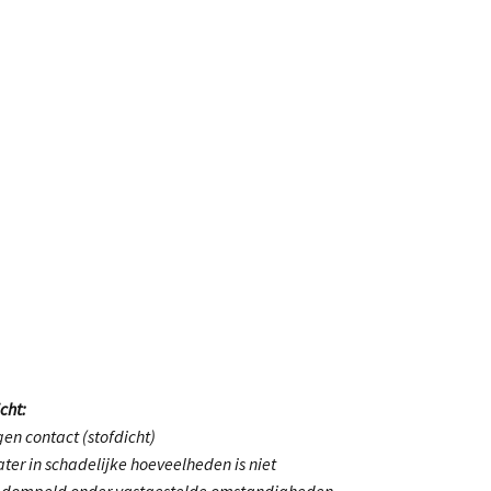
cht:
en contact (stofdicht)
ter in schadelijke hoeveelheden is niet
gedompeld onder vastgestelde omstandigheden