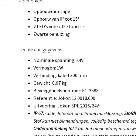
Kenmerken:
Opbouwmontage
Opbouw van 0° tot 15°
2 LED’s voor elke functie
Zwarte behuizing
Technische gegevens:
Nominale spanning: 24V
Vermogen: 1W
Verbinding: kabel 300 mm
Gewicht: 0,07 kg
Bevoegdheidsnummer: E1-3688
Referentie: Jokon 12.0018.600
Uitvoering: Jokon SPL 2016/24V
IP 67:
Code, International Protection Marking.
Stofdi
Stof kan niet binnendringen; volledig beschermd teg
Onderdompeling tot 1 m:
: Het binnendringen van wa
mogelijk wanneer de ruimte in water wordt onder