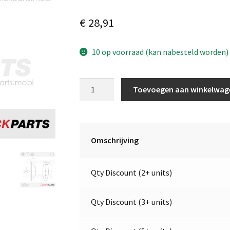
€
28,91
10 op voorraad (kan nabesteld worden)
LED
Toevoegen aan winkelwag
Breedtelicht
-
Rood
&
Omschrijving
Wit
|
Qty Discount (2+ units)
24V
|
Jokon
Qty Discount (3+ units)
E1-
3688