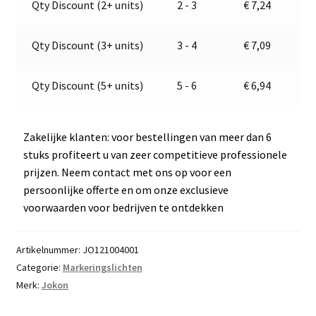
Qty Discount (2+ units)
2 - 3
€
7,24
E1-
t
0221339
i
aantal
v
Qty Discount (3+ units)
3 - 4
€
7,09
e
:
Qty Discount (5+ units)
5 - 6
€
6,94
Zakelijke klanten: voor bestellingen van meer dan 6
stuks profiteert u van zeer competitieve professionele
prijzen. Neem contact met ons op voor een
persoonlijke offerte en om onze exclusieve
voorwaarden voor bedrijven te ontdekken
Artikelnummer:
JO121004001
Categorie:
Markeringslichten
Merk:
Jokon