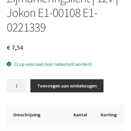
Jokon E1-00108 E1-
0221339
€
7,54
22 op voorraad (kan nabesteld worden)
Zijmarkeringslicht
A
Toevoegen aan winkelwagen
|
l
12V
t
|
e
Jokon
r
Omschrijving
Aantal
Korting
E1-
n
00108
a